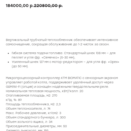
184000,00
р.
220800,00
р.
Купить
Вертикальный трубчатый теплообменник обеспечивает интенсивное
самоочищение, сокращая обслуживание до 1-2 чисток за сезон.
Гибкая система подачи топлива: Стандартный шнек 108 мм — для
пеллет и угля фр. «Семечко» (5-30 мм);
Усиленный шнек 127 мм с мотор-редуктором — для угля фр. «Орех»
(до 50 мм).
Микропроцессорный контроллер КТМ BIOMATIC с сенсорным экраном
управляет работой котла, поддерживает удалённый доступ через
GSM/Wi-Fi (опция) и оснащён надёжными твердотельными реле.
Номинальная тепловая мощность, кВт(Гкалл: 20
Отапливаемая площадь, м2: 270
кПд, %: 89
Площадь теплообменника, м2: 2,3
Объем теплоносителя, л: 74
Макс. Рабочее давление, кг/см2: 3
Объем стандартного бункера, л: 300
Объем зольного ящика, л: 34
Присоединительные диаметры, мм: 50
Диаметр дымохода, мм: 159