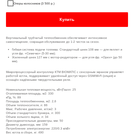
Опоры колосников (3 500 р.)
Купить
Вертикальный трубчатый теплообменник обеспечивает интенсивное
самоочищение, сокращая обслуживание до 1-2 чисток за сезон.
Гибкая система подачи топлива: Стандартный шнек 108 мм — для пеллет и
угля фр. «Семечко» (5-30 мм);
Усиленный шнек 127 мм с мотор-редуктором — для угля фр. «Орех» (до 50
мм).
Микропроцессорный контроллер КТМ BIOMATIC с сенсорным экраном управляет
работой котла, поддерживает удалённый доступ через GSM/Wi-Fi (опция) и
оснащён надёжными твердотельными реле.
Номинальная тепловая мощность, кВт(Гкалл: 25
Отапливаемая площадь, м2: 330
кПд, %: 89
Площадь теплообменника, м2: 2,6
Объем теплоносителя, л: 86
Макс. Рабочее давление, кг/см2: 3
Объем стандартного бункера, л: 300
Объем зольного ящика, л: 34
Присоединительные диаметры, мм: 50
Диаметр дымохода, мм: 159
Потребление электроэнергии: 220/0.3 в/кВт
Вес котла в сборе, кг: 490