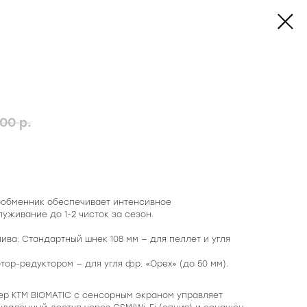
,00
р.
ообменник обеспечивает интенсивное
живание до 1-2 чисток за сезон.
ива: Стандартный шнек 108 мм — для пеллет и угля
тор-редуктором — для угля фр. «Орех» (до 50 мм).
р КТМ BIOMATIC с сенсорным экраном управляет