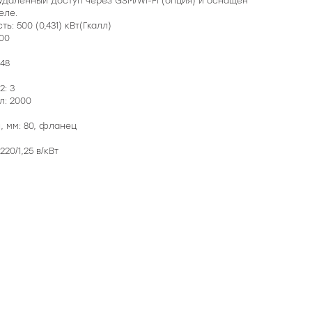
удалённый доступ через GSM/Wi-Fi (опция) и оснащён
еле.
: 500 (0,431) кВт(Гкалл)
00
48
2: 3
л: 2000
 мм: 80, фланец
20/1,25 в/кВт