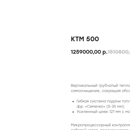
КТМ 500
1259000,00
р.
1510800
Купить
Вертикальный трубчатый тепл
самоочищение, сокращая обслу
Гибкая система подачи топл
фр. «Семечко» (5-30 мм);
Усиленный шнек 127 мм с мо
Микропроцессорный контролле