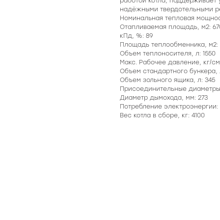
работой котла, поддерживает 
надёжными твердотельными р
Номинальная тепловая мощность
Отапливаемая площадь, м2: 67
кПд, %: 89
Площадь теплообменника, м2: 
Объем теплоносителя, л: 1550
Макс. Рабочее давление, кг/см
Объем стандартного бункера, 
Объем зольного ящика, л: 345
Присоединительные диаметры,
Диаметр дымохода, мм: 273
Потребление электроэнергии: 2
Вес котла в сборе, кг: 4100