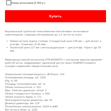
Опоры колосников (3 500 р.)
Купить
Вертикальный трубчатый теплообменник обеспечивает интенсивное
самоочищение, сокращая обслуживание до 1-2 чисток за сезон.
Гибкая система подачи топлива: Стандартный шнек 108 мм — для пеллет и
угля фр. «Семечко» (5-30 мм);
Усиленный шнек 127 мм с мотор-редуктором — для угля фр. «Орех» (до 50
мм).
Микропроцессорный контроллер КТМ BIOMATIC с сенсорным экраном управляет
работой котла, поддерживает удалённый доступ через GSM/Wi-Fi (опция) и
оснащён надёжными твердотельными реле.
Номинальная тепловая мощность, кВт(Гкалл: 100
Отапливаемая площадь, м2: 1300
кПд, %: 89
Площадь теплообменника, м2: 11
Объем теплоносителя, л: 310
Макс. Рабочее давление, кг/см2: 3
Объем стандартного бункера, л: 600
Объем зольного ящика, л: 171
Присоединительные диаметры, мм: 50
Диаметр дымохода, мм: 219
Потребление электроэнергии: 220/0.4 в/кВт
Вес котла в сборе, кг: 1190