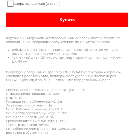
Опоры колосников (3 500 р.)
Купить
Вертикальный трубчатый теплообменник обеспечивает интенсивное
самоочищение, сокращая обслуживание до 1-2 чисток за сезон.
Гибкая система подачи топлива: Стандартный шнек 108 мм — для
пеллет и угля фр. «Семечко» (5-30 мм);
Усиленный шнек 127 мм с мотор-редуктором — для угля фр. «Орех»
(до 50 мм).
Микропроцессорный контроллер КТМ BIOMATIC с сенсорным экраном
управляет работой котла, поддерживает удалённый доступ через
GSM/Wi-Fi (опция) и оснащён надёжными твердотельными реле.
Номинальная тепловая мощность, кВт(Гкалл: 25
Отапливаемая площадь, м2: 330
кПд, %: 89
Площадь теплообменника, м2: 2,6
Объем теплоносителя, л: 86
Макс. Рабочее давление, кг/см2: 3
Объем стандартного бункера, л: 300
Объем зольного ящика, л: 34
Присоединительные диаметры, мм: 50
Диаметр дымохода, мм: 159
Потребление электроэнергии: 220/0.3 в/кВт
Вес котла в сборе, кг: 490